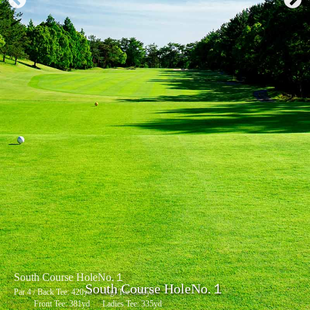
South Course HoleNo.１
South Course HoleNo.１
Par 4 / Back Tee: 420yd Rgl.Tee: 392yd
Front Tee: 381yd Ladies Tee: 335yd