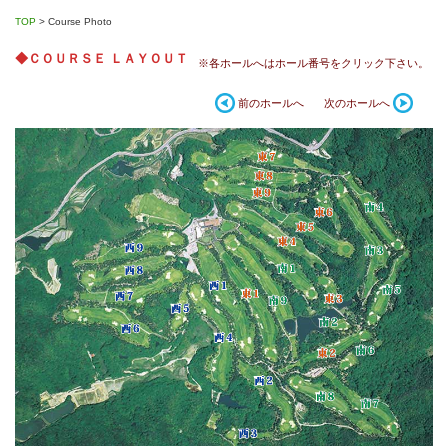
TOP
>
Course Photo
◆ＣＯＵＲＳＥ ＬＡＹＯＵＴ
※各ホールへはホール番号をクリック下さい。
前のホールへ
次のホールへ