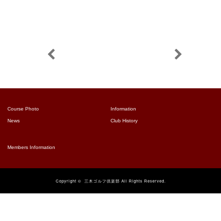
Course Photo
Information
News
Club History
Members Information
Copyright ©
三木ゴルフ倶楽部
All Rights Reserved.