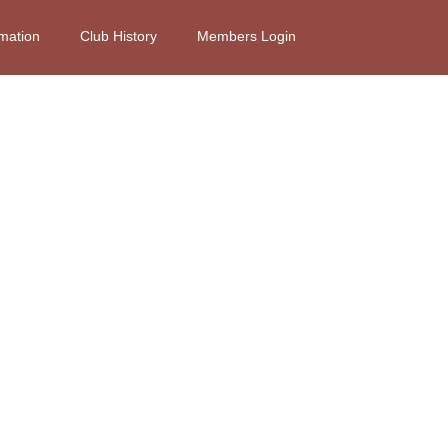
rmation
Club History
Members Login