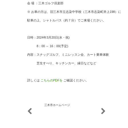
会 場 ：三木ゴルフ倶楽部
※ お車の方は、旧三木市立志染中学校（三木市志染町井上198）に
駐車の上、シャトルバス（約７分）でご来場ください。
日時：2024年3月20日(水・祝)
8：00 ～ 16：00(予定)
内容：スナッグゴルフ、ミニレッスン会、カート乗車体験
芝生すべり、キッチンカー、縁日などなど
詳しくは
こちらのPDFを
ご確認ください。
三木市ホームページ